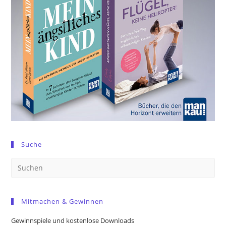
Suche
Pre
Es
to
Mitmachen & Gewinnen
clo
the
Gewinnspiele und kostenlose Downloads