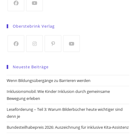
tab
Opens
Opens
in
in
Oberstebrink Verlag
a
a
new
new
tab
tab
Opens
Opens
Opens
Opens
in
in
in
in
Neueste Beiträge
a
a
a
a
new
new
new
new
Wenn Bildungsübergänge zu Barrieren werden
tab
tab
tab
tab
Inklusionsmobil: Wie Kinder Inklusion durch gemeinsame
Bewegung erleben
Leseförderung – Teil 3: Warum Bilderbücher heute wichtiger sind
denn je
Bundesteilhabepreis 2026: Auszeichnung für inklusive Kita-Assistenz