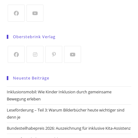
new
tab
Opens
Opens
in
in
Oberstebrink Verlag
a
a
new
new
tab
tab
Opens
Opens
Opens
Opens
in
in
in
in
Neueste Beiträge
a
a
a
a
new
new
new
new
Inklusionsmobil: Wie Kinder Inklusion durch gemeinsame
tab
tab
tab
tab
Bewegung erleben
Leseförderung – Teil 3: Warum Bilderbücher heute wichtiger sind
denn je
Bundesteilhabepreis 2026: Auszeichnung für inklusive Kita-Assistenz