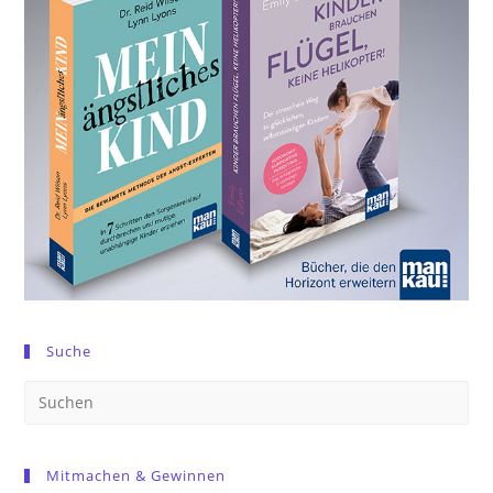
Suche
Pre
Es
to
Mitmachen & Gewinnen
clo