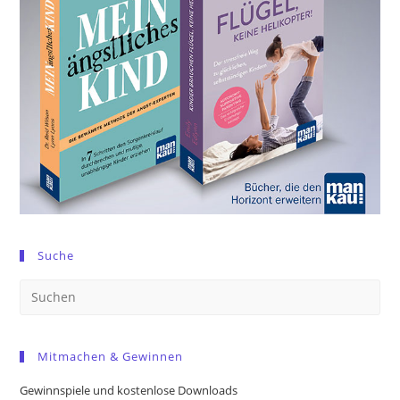
Suche
Pre
Es
to
Mitmachen & Gewinnen
clo
the
Gewinnspiele und kostenlose Downloads