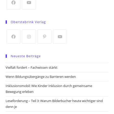
tab
Opens
Opens
in
in
Oberstebrink Verlag
a
a
new
new
tab
tab
Opens
Opens
Opens
Opens
in
in
in
in
Neueste Beiträge
a
a
a
a
new
new
new
new
Vielfalt fordert – Fachwissen stärkt
tab
tab
tab
tab
Wenn Bildungsübergänge zu Barrieren werden
Inklusionsmobil: Wie Kinder Inklusion durch gemeinsame
Bewegung erleben
Leseförderung – Teil 3: Warum Bilderbücher heute wichtiger sind
denn je