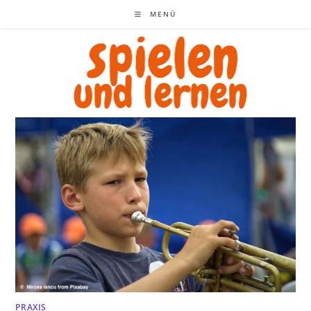
Zum
MENÜ
Inhalt
springen
PRAXIS