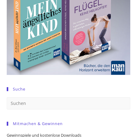
Suche
Pre
Es
to
Mitmachen & Gewinnen
clo
the
Gewinnspiele und kostenlose Downloads