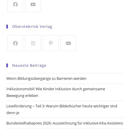
tab
Opens
Opens
in
in
Oberstebrink Verlag
a
a
new
new
tab
tab
Opens
Opens
Opens
Opens
in
in
in
in
Neueste Beiträge
a
a
a
a
new
new
new
new
Wenn Bildungsübergänge zu Barrieren werden
tab
tab
tab
tab
Inklusionsmobil: Wie Kinder Inklusion durch gemeinsame
Bewegung erleben
Leseförderung – Teil 3: Warum Bilderbücher heute wichtiger sind
denn je
Bundesteilhabepreis 2026: Auszeichnung für inklusive Kita-Assistenz