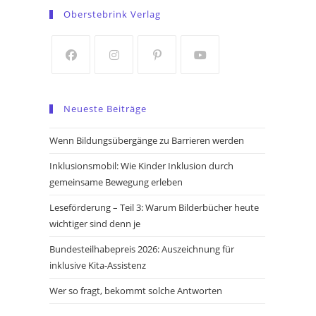
in
in
Oberstebrink Verlag
a
a
new
new
tab
tab
Opens
Opens
Opens
Opens
in
in
in
in
Neueste Beiträge
a
a
a
a
new
new
new
new
Wenn Bildungsübergänge zu Barrieren werden
tab
tab
tab
tab
Inklusionsmobil: Wie Kinder Inklusion durch
gemeinsame Bewegung erleben
Leseförderung – Teil 3: Warum Bilderbücher heute
wichtiger sind denn je
Bundesteilhabepreis 2026: Auszeichnung für
inklusive Kita-Assistenz
Wer so fragt, bekommt solche Antworten