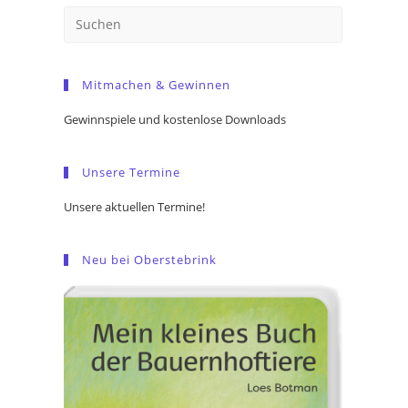
Press
Escape
to
Mitmachen & Gewinnen
close
the
Gewinnspiele und kostenlose Downloads
search
panel.
Unsere Termine
Unsere aktuellen Termine!
Neu bei Oberstebrink