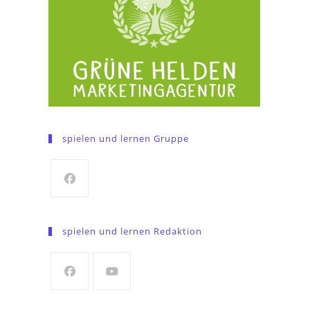
spielen und lernen Gruppe
Opens
in
spielen und lernen Redaktion
a
new
tab
Opens
Opens