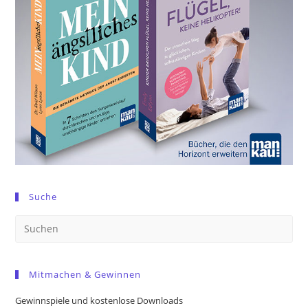
Suche
Pre
Es
to
Mitmachen & Gewinnen
clo
the
Gewinnspiele und kostenlose Downloads