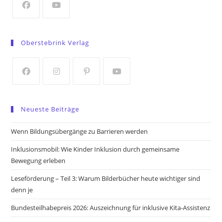
tab
Opens
Opens
in
in
Oberstebrink Verlag
a
a
new
new
tab
tab
Opens
Opens
Opens
Opens
in
in
in
in
Neueste Beiträge
a
a
a
a
new
new
new
new
Wenn Bildungsübergänge zu Barrieren werden
tab
tab
tab
tab
Inklusionsmobil: Wie Kinder Inklusion durch gemeinsame
Bewegung erleben
Leseförderung – Teil 3: Warum Bilderbücher heute wichtiger sind
denn je
Bundesteilhabepreis 2026: Auszeichnung für inklusive Kita-Assistenz