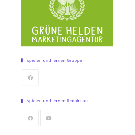
spielen und lernen Gruppe
Opens
in
spielen und lernen Redaktion
a
new
tab
Opens
Opens