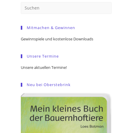
Press
Escape
to
Mitmachen & Gewinnen
close
the
Gewinnspiele und kostenlose Downloads
search
panel.
Unsere Termine
Unsere aktuellen Termine!
Neu bei Oberstebrink