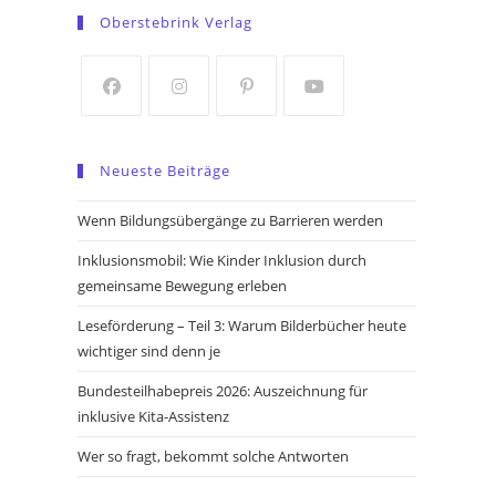
in
in
Oberstebrink Verlag
a
a
new
new
tab
tab
Opens
Opens
Opens
Opens
in
in
in
in
Neueste Beiträge
a
a
a
a
new
new
new
new
Wenn Bildungsübergänge zu Barrieren werden
tab
tab
tab
tab
Inklusionsmobil: Wie Kinder Inklusion durch
gemeinsame Bewegung erleben
Leseförderung – Teil 3: Warum Bilderbücher heute
wichtiger sind denn je
Bundesteilhabepreis 2026: Auszeichnung für
inklusive Kita-Assistenz
Wer so fragt, bekommt solche Antworten