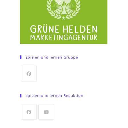
spielen und lernen Gruppe
Opens
in
spielen und lernen Redaktion
a
new
tab
Opens
Opens