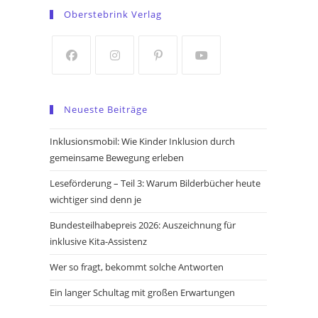
in
in
Oberstebrink Verlag
a
a
new
new
tab
tab
Opens
Opens
Opens
Opens
in
in
in
in
Neueste Beiträge
a
a
a
a
new
new
new
new
Inklusionsmobil: Wie Kinder Inklusion durch
tab
tab
tab
tab
gemeinsame Bewegung erleben
Leseförderung – Teil 3: Warum Bilderbücher heute
wichtiger sind denn je
Bundesteilhabepreis 2026: Auszeichnung für
inklusive Kita-Assistenz
Wer so fragt, bekommt solche Antworten
Ein langer Schultag mit großen Erwartungen