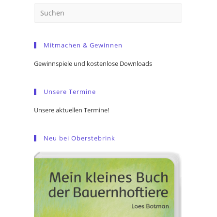
Press
Escape
to
Mitmachen & Gewinnen
close
the
Gewinnspiele und kostenlose Downloads
search
panel.
Unsere Termine
Unsere aktuellen Termine!
Neu bei Oberstebrink