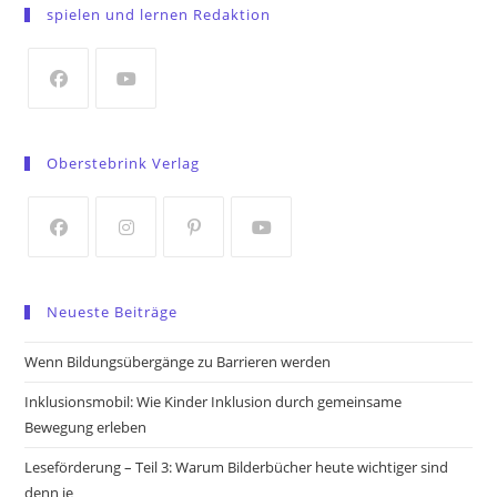
in
spielen und lernen Redaktion
a
new
tab
Opens
Opens
in
in
Oberstebrink Verlag
a
a
new
new
tab
tab
Opens
Opens
Opens
Opens
in
in
in
in
Neueste Beiträge
a
a
a
a
new
new
new
new
Wenn Bildungsübergänge zu Barrieren werden
tab
tab
tab
tab
Inklusionsmobil: Wie Kinder Inklusion durch gemeinsame
Bewegung erleben
Leseförderung – Teil 3: Warum Bilderbücher heute wichtiger sind
denn je