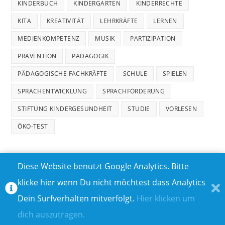
KINDERBUCH
KINDERGARTEN
KINDERRECHTE
KITA
KREATIVITÄT
LEHRKRÄFTE
LERNEN
MEDIENKOMPETENZ
MUSIK
PARTIZIPATION
PRÄVENTION
PÄDAGOGIK
PÄDAGOGISCHE FACHKRÄFTE
SCHULE
SPIELEN
SPRACHENTWICKLUNG
SPRACHFÖRDERUNG
STIFTUNG KINDERGESUNDHEIT
STUDIE
VORLESEN
ÖKO-TEST
Diese Website benutzt Google Analytics. Bitte
klicke hier wenn Du nicht möchtest dass Analytics
MEDIADATEN
DATENSCHUTZ
Dein Surfverhalten mitverfolgt.
Hier klicken um
TEILNAHMEBEDINGUNGEN FÜR GEWINNSPIELE
IMPRESSUM
dich auszutragen.
ÜBER UNS I
KONTAKT I
© COPYRIGHT 2023