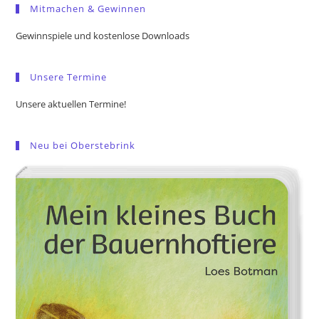
Mitmachen & Gewinnen
clo
the
Gewinnspiele und kostenlose Downloads
sea
pan
Unsere Termine
Unsere aktuellen Termine!
Neu bei Oberstebrink