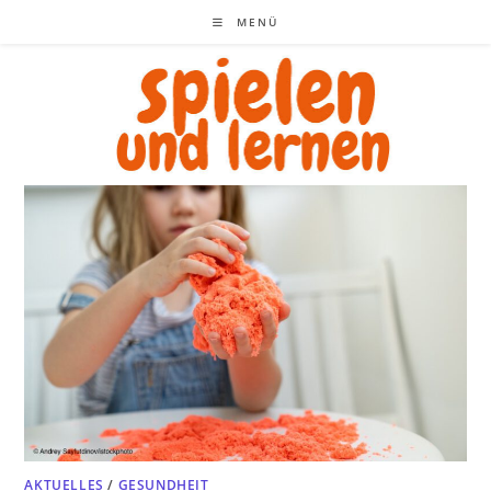
Zum
MENÜ
Inhalt
springen
AKTUELLES
/
GESUNDHEIT