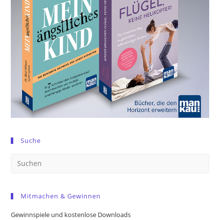
Suche
Pre
Es
to
Mitmachen & Gewinnen
clo
the
Gewinnspiele und kostenlose Downloads