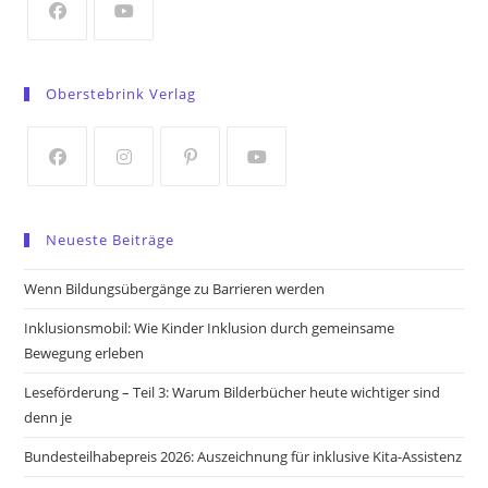
tab
Opens
Opens
in
in
Oberstebrink Verlag
a
a
new
new
tab
tab
Opens
Opens
Opens
Opens
in
in
in
in
Neueste Beiträge
a
a
a
a
new
new
new
new
Wenn Bildungsübergänge zu Barrieren werden
tab
tab
tab
tab
Inklusionsmobil: Wie Kinder Inklusion durch gemeinsame
Bewegung erleben
Leseförderung – Teil 3: Warum Bilderbücher heute wichtiger sind
denn je
Bundesteilhabepreis 2026: Auszeichnung für inklusive Kita-Assistenz