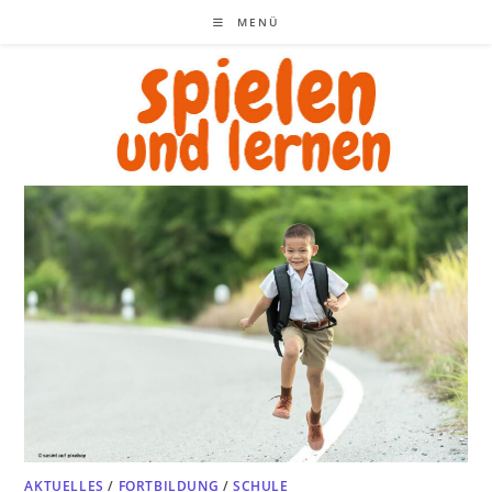
Zum
MENÜ
Inhalt
springen
AKTUELLES
/
FORTBILDUNG
/
SCHULE