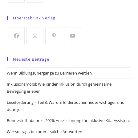
Opens
Opens
in
in
Oberstebrink Verlag
a
a
new
new
tab
tab
Opens
Opens
Opens
Opens
in
in
in
in
Neueste Beiträge
a
a
a
a
new
new
new
new
Wenn Bildungsübergänge zu Barrieren werden
tab
tab
tab
tab
Inklusionsmobil: Wie Kinder Inklusion durch gemeinsame
Bewegung erleben
Leseförderung – Teil 3: Warum Bilderbücher heute wichtiger sind
denn je
Bundesteilhabepreis 2026: Auszeichnung für inklusive Kita-Assistenz
Wer so fragt, bekommt solche Antworten