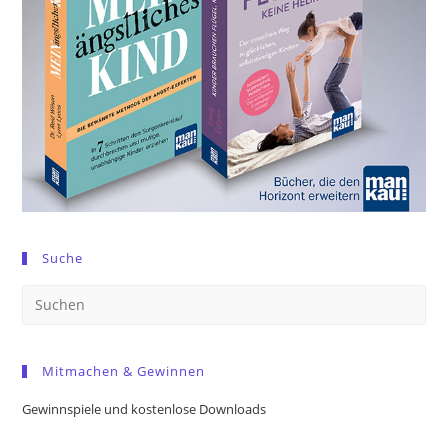
Suche
Pre
Es
to
Mitmachen & Gewinnen
clo
the
Gewinnspiele und kostenlose Downloads
sea
pan