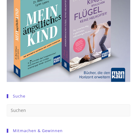
Suche
Pre
Es
to
Mitmachen & Gewinnen
clo