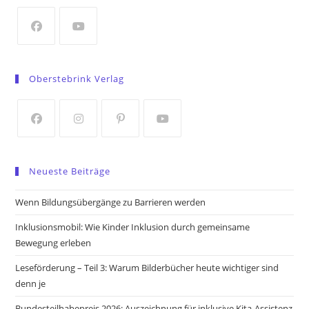
new
tab
Opens
Opens
in
in
Oberstebrink Verlag
a
a
new
new
tab
tab
Opens
Opens
Opens
Opens
in
in
in
in
Neueste Beiträge
a
a
a
a
new
new
new
new
Wenn Bildungsübergänge zu Barrieren werden
tab
tab
tab
tab
Inklusionsmobil: Wie Kinder Inklusion durch gemeinsame
Bewegung erleben
Leseförderung – Teil 3: Warum Bilderbücher heute wichtiger sind
denn je
Bundesteilhabepreis 2026: Auszeichnung für inklusive Kita-Assistenz