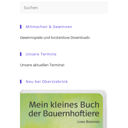
Press
Escape
to
Mitmachen & Gewinnen
close
the
Gewinnspiele und kostenlose Downloads
search
panel.
Unsere Termine
Unsere aktuellen Termine!
Neu bei Oberstebrink