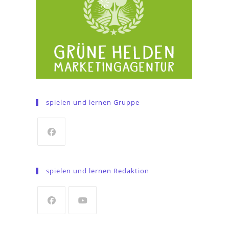
spielen und lernen Gruppe
Opens
in
spielen und lernen Redaktion
a
new
tab
Opens
Opens