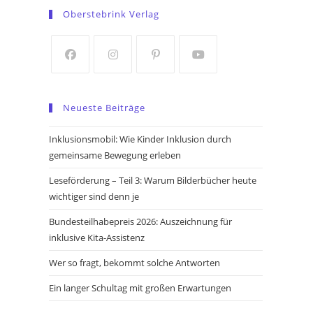
in
in
Oberstebrink Verlag
a
a
new
new
tab
tab
Opens
Opens
Opens
Opens
in
in
in
in
Neueste Beiträge
a
a
a
a
new
new
new
new
Inklusionsmobil: Wie Kinder Inklusion durch
tab
tab
tab
tab
gemeinsame Bewegung erleben
Leseförderung – Teil 3: Warum Bilderbücher heute
wichtiger sind denn je
Bundesteilhabepreis 2026: Auszeichnung für
inklusive Kita-Assistenz
Wer so fragt, bekommt solche Antworten
Ein langer Schultag mit großen Erwartungen