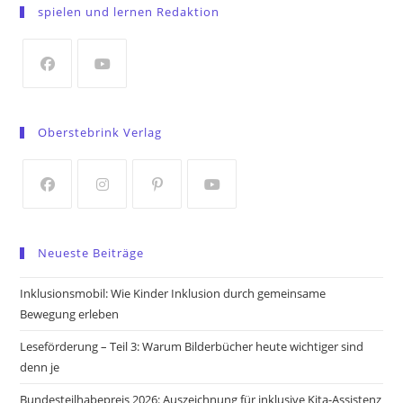
in
spielen und lernen Redaktion
a
new
tab
Opens
Opens
in
in
Oberstebrink Verlag
a
a
new
new
tab
tab
Opens
Opens
Opens
Opens
in
in
in
in
Neueste Beiträge
a
a
a
a
new
new
new
new
Inklusionsmobil: Wie Kinder Inklusion durch gemeinsame
tab
tab
tab
tab
Bewegung erleben
Leseförderung – Teil 3: Warum Bilderbücher heute wichtiger sind
denn je
Bundesteilhabepreis 2026: Auszeichnung für inklusive Kita-Assistenz