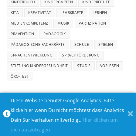
KINDERBUCH
KINDERGARTEN
KINDERRECHTE
KITA
KREATIVITÄT
LEHRKRÄFTE
LERNEN
MEDIENKOMPETENZ
MUSIK
PARTIZIPATION
PRÄVENTION
PÄDAGOGIK
PÄDAGOGISCHE FACHKRÄFTE
SCHULE
SPIELEN
SPRACHENTWICKLUNG
SPRACHFÖRDERUNG
STIFTUNG KINDERGESUNDHEIT
STUDIE
VORLESEN
ÖKO-TEST
Diese Website benutzt Google Analytics. Bitte
klicke hier wenn Du nicht möchtest dass Analytics
MEDIADATEN
DATENSCHUTZ
Dein Surfverhalten mitverfolgt.
Hier klicken um
TEILNAHMEBEDINGUNGEN FÜR GEWINNSPIELE
IMPRESSUM
dich auszutragen.
ÜBER UNS I
KONTAKT I
© COPYRIGHT 2023