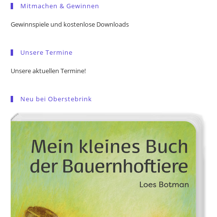
Mitmachen & Gewinnen
clo
the
Gewinnspiele und kostenlose Downloads
sea
pan
Unsere Termine
Unsere aktuellen Termine!
Neu bei Oberstebrink