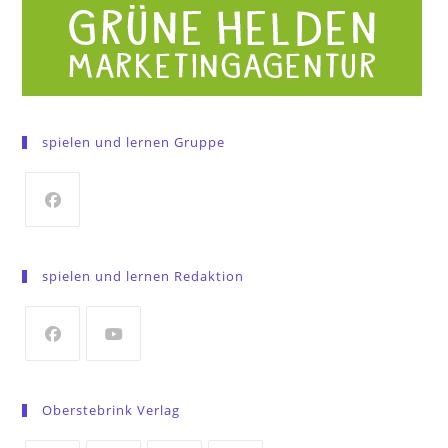
spielen und lernen Gruppe
Opens
in
spielen und lernen Redaktion
a
new
tab
Opens
Opens
in
in
Oberstebrink Verlag
a
a
new
new