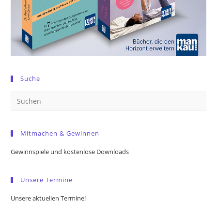
Suche
Pre
Es
to
Mitmachen & Gewinnen
clo
the
Gewinnspiele und kostenlose Downloads
sea
pan
Unsere Termine
Unsere aktuellen Termine!