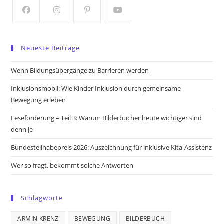
tab
tab
Opens
Opens
Opens
Opens
in
in
in
in
Neueste Beiträge
a
a
a
a
new
new
new
new
Wenn Bildungsübergänge zu Barrieren werden
tab
tab
tab
tab
Inklusionsmobil: Wie Kinder Inklusion durch gemeinsame
Bewegung erleben
Leseförderung – Teil 3: Warum Bilderbücher heute wichtiger sind
denn je
Bundesteilhabepreis 2026: Auszeichnung für inklusive Kita-Assistenz
Wer so fragt, bekommt solche Antworten
Schlagworte
ARMIN KRENZ
BEWEGUNG
BILDERBUCH