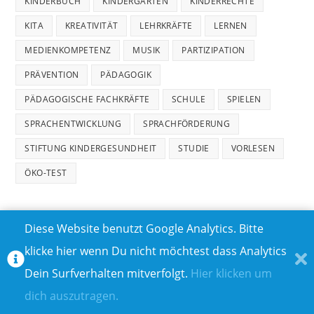
KINDERBUCH
KINDERGARTEN
KINDERRECHTE
KITA
KREATIVITÄT
LEHRKRÄFTE
LERNEN
MEDIENKOMPETENZ
MUSIK
PARTIZIPATION
PRÄVENTION
PÄDAGOGIK
PÄDAGOGISCHE FACHKRÄFTE
SCHULE
SPIELEN
SPRACHENTWICKLUNG
SPRACHFÖRDERUNG
STIFTUNG KINDERGESUNDHEIT
STUDIE
VORLESEN
ÖKO-TEST
Diese Website benutzt Google Analytics. Bitte
klicke hier wenn Du nicht möchtest dass Analytics
MEDIADATEN
DATENSCHUTZ
Dein Surfverhalten mitverfolgt.
Hier klicken um
TEILNAHMEBEDINGUNGEN FÜR GEWINNSPIELE
IMPRESSUM
dich auszutragen.
ÜBER UNS I
KONTAKT I
© COPYRIGHT 2023