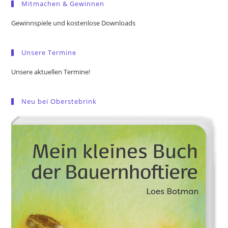
Mitmachen & Gewinnen
clo
the
Gewinnspiele und kostenlose Downloads
sea
pan
Unsere Termine
Unsere aktuellen Termine!
Neu bei Oberstebrink