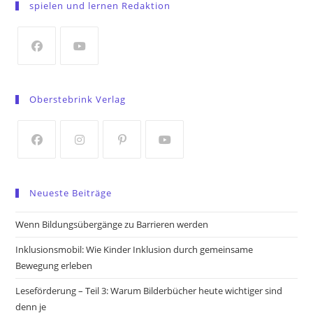
spielen und lernen Redaktion
a
new
tab
Opens
Opens
in
in
Oberstebrink Verlag
a
a
new
new
tab
tab
Opens
Opens
Opens
Opens
in
in
in
in
Neueste Beiträge
a
a
a
a
new
new
new
new
Wenn Bildungsübergänge zu Barrieren werden
tab
tab
tab
tab
Inklusionsmobil: Wie Kinder Inklusion durch gemeinsame
Bewegung erleben
Leseförderung – Teil 3: Warum Bilderbücher heute wichtiger sind
denn je