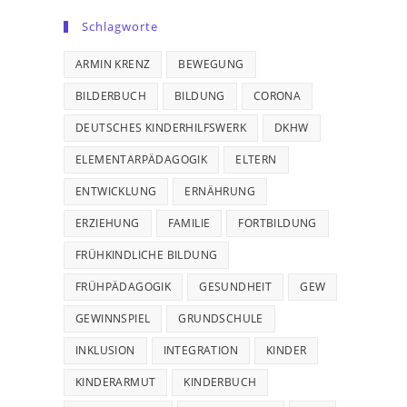
Schlagworte
ARMIN KRENZ
BEWEGUNG
BILDERBUCH
BILDUNG
CORONA
DEUTSCHES KINDERHILFSWERK
DKHW
ELEMENTARPÄDAGOGIK
ELTERN
ENTWICKLUNG
ERNÄHRUNG
ERZIEHUNG
FAMILIE
FORTBILDUNG
FRÜHKINDLICHE BILDUNG
FRÜHPÄDAGOGIK
GESUNDHEIT
GEW
GEWINNSPIEL
GRUNDSCHULE
INKLUSION
INTEGRATION
KINDER
KINDERARMUT
KINDERBUCH