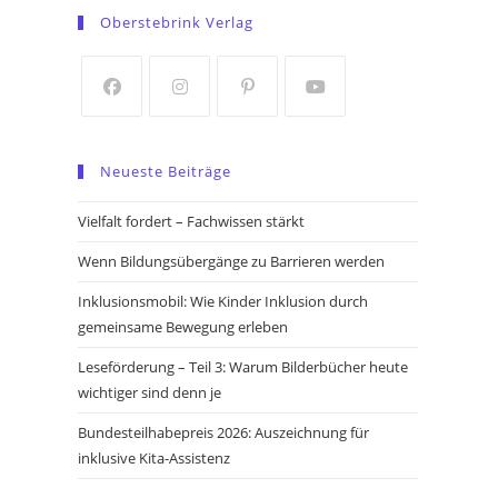
in
in
Oberstebrink Verlag
a
a
new
new
tab
tab
Opens
Opens
Opens
Opens
in
in
in
in
Neueste Beiträge
a
a
a
a
new
new
new
new
Vielfalt fordert – Fachwissen stärkt
tab
tab
tab
tab
Wenn Bildungsübergänge zu Barrieren werden
Inklusionsmobil: Wie Kinder Inklusion durch
gemeinsame Bewegung erleben
Leseförderung – Teil 3: Warum Bilderbücher heute
wichtiger sind denn je
Bundesteilhabepreis 2026: Auszeichnung für
inklusive Kita-Assistenz