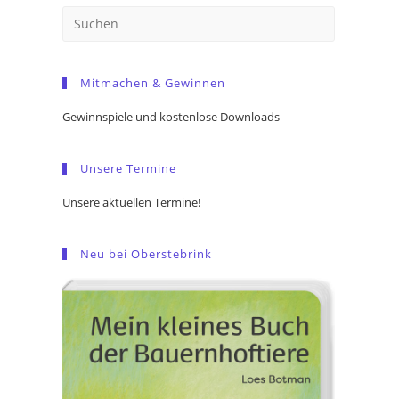
Press
Escape
to
Mitmachen & Gewinnen
close
the
Gewinnspiele und kostenlose Downloads
search
panel.
Unsere Termine
Unsere aktuellen Termine!
Neu bei Oberstebrink