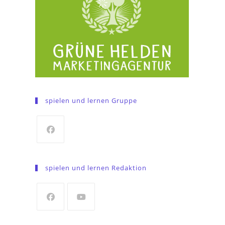
spielen und lernen Gruppe
Opens
in
spielen und lernen Redaktion
a
new
tab
Opens
Opens