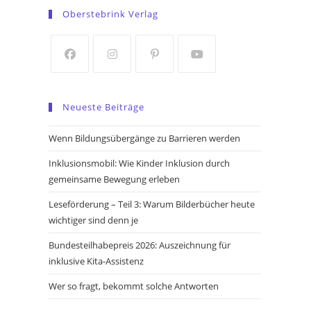
in
in
Oberstebrink Verlag
a
a
new
new
tab
tab
Opens
Opens
Opens
Opens
in
in
in
in
Neueste Beiträge
a
a
a
a
new
new
new
new
Wenn Bildungsübergänge zu Barrieren werden
tab
tab
tab
tab
Inklusionsmobil: Wie Kinder Inklusion durch
gemeinsame Bewegung erleben
Leseförderung – Teil 3: Warum Bilderbücher heute
wichtiger sind denn je
Bundesteilhabepreis 2026: Auszeichnung für
inklusive Kita-Assistenz
Wer so fragt, bekommt solche Antworten