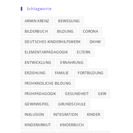
Schlagworte
ARMIN KRENZ
BEWEGUNG
BILDERBUCH
BILDUNG
CORONA
DEUTSCHES KINDERHILFSWERK
DKHW
ELEMENTARPÄDAGOGIK
ELTERN
ENTWICKLUNG
ERNÄHRUNG
ERZIEHUNG
FAMILIE
FORTBILDUNG
FRÜHKINDLICHE BILDUNG
FRÜHPÄDAGOGIK
GESUNDHEIT
GEW
GEWINNSPIEL
GRUNDSCHULE
INKLUSION
INTEGRATION
KINDER
KINDERARMUT
KINDERBUCH