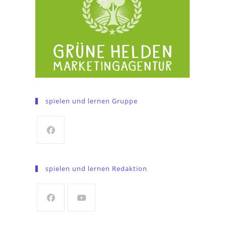
spielen und lernen Gruppe
Opens
in
spielen und lernen Redaktion
a
new
tab
Opens
Opens