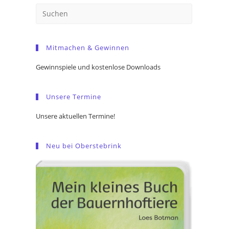
Press
Escape
to
Mitmachen & Gewinnen
close
the
Gewinnspiele und kostenlose Downloads
search
panel.
Unsere Termine
Unsere aktuellen Termine!
Neu bei Oberstebrink