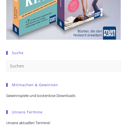
Suche
Pre
Es
to
Mitmachen & Gewinnen
clo
the
Gewinnspiele und kostenlose Downloads
sea
pan
Unsere Termine
Unsere aktuellen Termine!