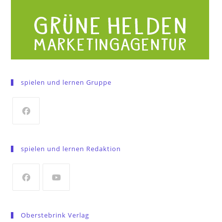
spielen und lernen Gruppe
Opens
in
spielen und lernen Redaktion
a
new
tab
Opens
Opens
in
in
Oberstebrink Verlag
a
a