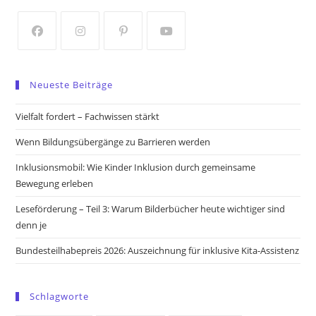
new
new
tab
tab
Opens
Opens
Opens
Opens
in
in
in
in
Neueste Beiträge
a
a
a
a
new
new
new
new
Vielfalt fordert – Fachwissen stärkt
tab
tab
tab
tab
Wenn Bildungsübergänge zu Barrieren werden
Inklusionsmobil: Wie Kinder Inklusion durch gemeinsame
Bewegung erleben
Leseförderung – Teil 3: Warum Bilderbücher heute wichtiger sind
denn je
Bundesteilhabepreis 2026: Auszeichnung für inklusive Kita-Assistenz
Schlagworte