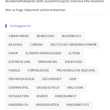
Bundesteilhabepreis 2026: Auszeichnung für inklusive Kita-Assistenz
Wer so fragt, bekommt solche Antworten
Schlagworte
ARMIN KRENZ
BEWEGUNG
BILDERBUCH
BILDUNG
CORONA
DEUTSCHES KINDERHILFSWERK
DKHW
ELEMENTARPÄDAGOGIK
ELTERN
ENTWICKLUNG
ERNÄHRUNG
ERZIEHUNG
FAMILIE
FORTBILDUNG
FRÜHKINDLICHE BILDUNG
FRÜHPÄDAGOGIK
GESUNDHEIT
GEW
GEWINNSPIEL
GRUNDSCHULE
INKLUSION
INTEGRATION
KINDER
KINDERARMUT
KINDERBUCH
KINDERGARTEN
KINDERRECHTE