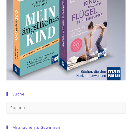
Suche
Pre
Es
to
Mitmachen & Gewinnen
clo