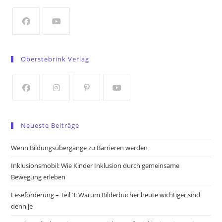
new
tab
Opens
Opens
in
in
Oberstebrink Verlag
a
a
new
new
tab
tab
Opens
Opens
Opens
Opens
in
in
in
in
Neueste Beiträge
a
a
a
a
new
new
new
new
Wenn Bildungsübergänge zu Barrieren werden
tab
tab
tab
tab
Inklusionsmobil: Wie Kinder Inklusion durch gemeinsame
Bewegung erleben
Leseförderung – Teil 3: Warum Bilderbücher heute wichtiger sind
denn je