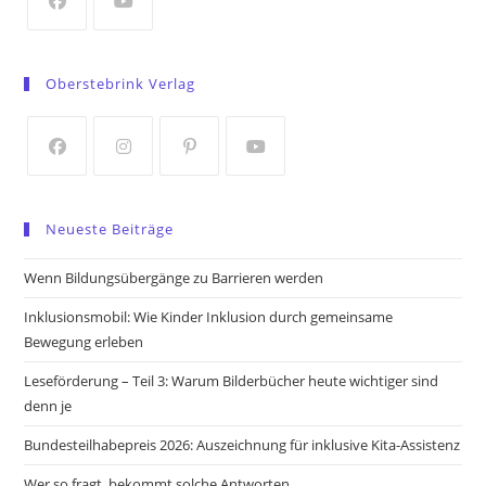
tab
Opens
Opens
in
in
Oberstebrink Verlag
a
a
new
new
tab
tab
Opens
Opens
Opens
Opens
in
in
in
in
Neueste Beiträge
a
a
a
a
new
new
new
new
Wenn Bildungsübergänge zu Barrieren werden
tab
tab
tab
tab
Inklusionsmobil: Wie Kinder Inklusion durch gemeinsame
Bewegung erleben
Leseförderung – Teil 3: Warum Bilderbücher heute wichtiger sind
denn je
Bundesteilhabepreis 2026: Auszeichnung für inklusive Kita-Assistenz
Wer so fragt, bekommt solche Antworten