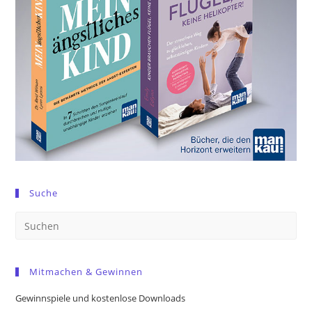
Suche
Pre
Es
to
Mitmachen & Gewinnen
clo
the
Gewinnspiele und kostenlose Downloads
sea