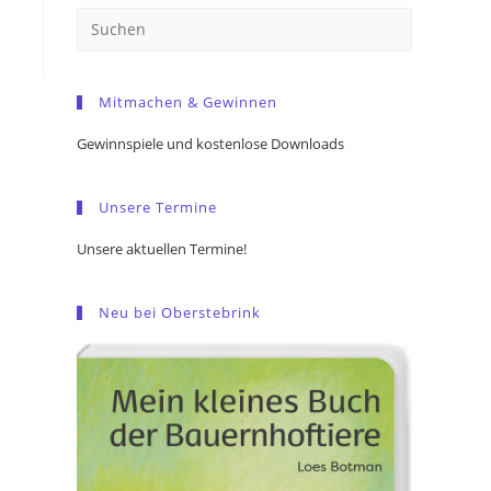
Press
Escape
to
Mitmachen & Gewinnen
close
the
Gewinnspiele und kostenlose Downloads
search
panel.
Unsere Termine
Unsere aktuellen Termine!
Neu bei Oberstebrink