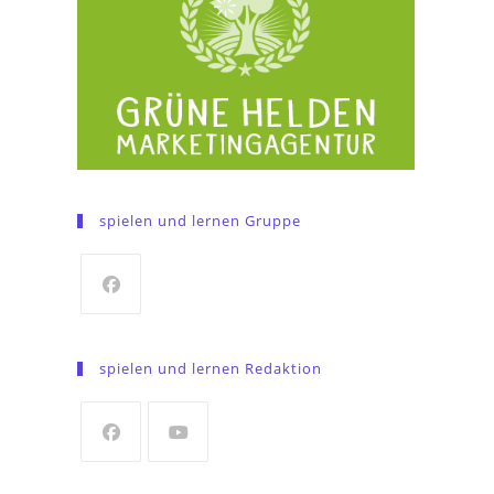
spielen und lernen Gruppe
Opens
in
spielen und lernen Redaktion
a
new
tab
Opens
Opens