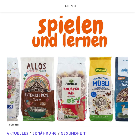
Zum
MENÜ
Inhalt
springen
AKTUELLES
/
ERNÄHRUNG
/
GESUNDHEIT