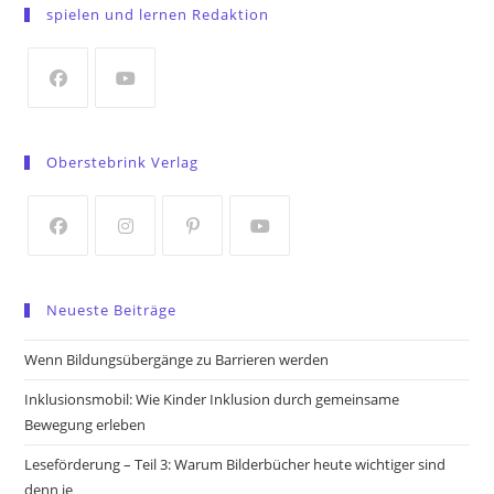
in
spielen und lernen Redaktion
a
new
tab
Opens
Opens
in
in
Oberstebrink Verlag
a
a
new
new
tab
tab
Opens
Opens
Opens
Opens
in
in
in
in
Neueste Beiträge
a
a
a
a
new
new
new
new
Wenn Bildungsübergänge zu Barrieren werden
tab
tab
tab
tab
Inklusionsmobil: Wie Kinder Inklusion durch gemeinsame
Bewegung erleben
Leseförderung – Teil 3: Warum Bilderbücher heute wichtiger sind
denn je