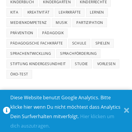
KINDERBUCH
KINDERGARTEN
KINDERRECHTE
KITA
KREATIVITÄT
LEHRKRÄFTE
LERNEN
MEDIENKOMPETENZ
MUSIK
PARTIZIPATION
PRÄVENTION
PÄDAGOGIK
PÄDAGOGISCHE FACHKRÄFTE
SCHULE
SPIELEN
SPRACHENTWICKLUNG
SPRACHFÖRDERUNG
STIFTUNG KINDERGESUNDHEIT
STUDIE
VORLESEN
ÖKO-TEST
Diese Website benutzt Google Analytics. Bitte
klicke hier wenn Du nicht möchtest dass Analytics
MEDIADATEN
DATENSCHUTZ
Dein Surfverhalten mitverfolgt.
Hier klicken um
TEILNAHMEBEDINGUNGEN FÜR GEWINNSPIELE
IMPRESSUM
dich auszutragen.
ÜBER UNS I
KONTAKT I
© COPYRIGHT 2023