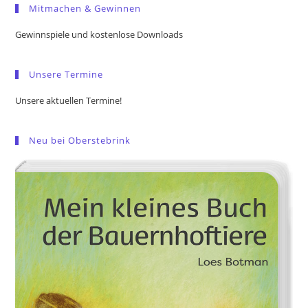
Mitmachen & Gewinnen
clo
the
Gewinnspiele und kostenlose Downloads
sea
pan
Unsere Termine
Unsere aktuellen Termine!
Neu bei Oberstebrink