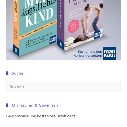
Suche
Pre
Es
to
Mitmachen & Gewinnen
clo
the
Gewinnspiele und kostenlose Downloads
sea
pan