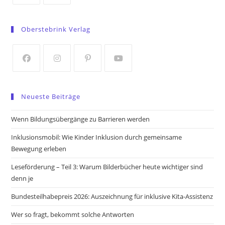
Opens
Opens
in
in
Oberstebrink Verlag
a
a
new
new
tab
tab
Opens
Opens
Opens
Opens
in
in
in
in
Neueste Beiträge
a
a
a
a
new
new
new
new
Wenn Bildungsübergänge zu Barrieren werden
tab
tab
tab
tab
Inklusionsmobil: Wie Kinder Inklusion durch gemeinsame
Bewegung erleben
Leseförderung – Teil 3: Warum Bilderbücher heute wichtiger sind
denn je
Bundesteilhabepreis 2026: Auszeichnung für inklusive Kita-Assistenz
Wer so fragt, bekommt solche Antworten