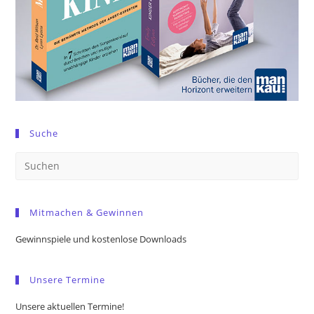
Suche
Pre
Es
to
Mitmachen & Gewinnen
clo
the
Gewinnspiele und kostenlose Downloads
sea
pan
Unsere Termine
Unsere aktuellen Termine!