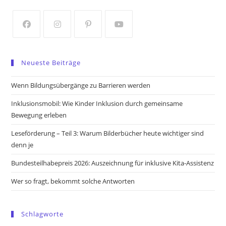
a
a
new
new
tab
tab
Opens
Opens
Opens
Opens
in
in
in
in
Neueste Beiträge
a
a
a
a
new
new
new
new
Wenn Bildungsübergänge zu Barrieren werden
tab
tab
tab
tab
Inklusionsmobil: Wie Kinder Inklusion durch gemeinsame
Bewegung erleben
Leseförderung – Teil 3: Warum Bilderbücher heute wichtiger sind
denn je
Bundesteilhabepreis 2026: Auszeichnung für inklusive Kita-Assistenz
Wer so fragt, bekommt solche Antworten
Schlagworte