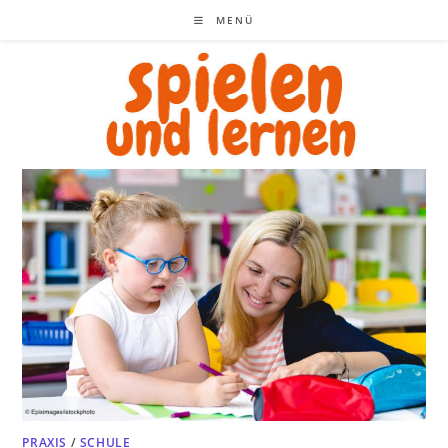
Zum
MENÜ
Inhalt
springen
PRAXIS
/
SCHULE