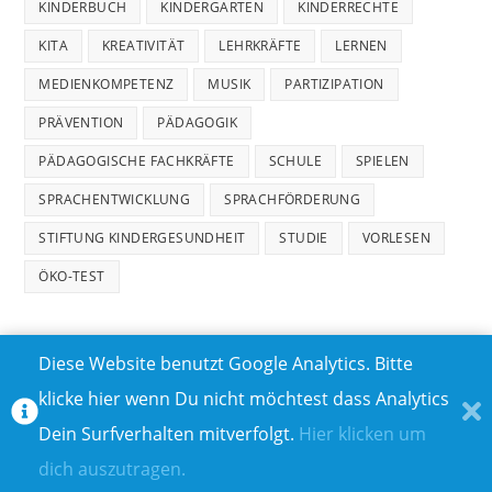
KINDERBUCH
KINDERGARTEN
KINDERRECHTE
KITA
KREATIVITÄT
LEHRKRÄFTE
LERNEN
MEDIENKOMPETENZ
MUSIK
PARTIZIPATION
PRÄVENTION
PÄDAGOGIK
PÄDAGOGISCHE FACHKRÄFTE
SCHULE
SPIELEN
SPRACHENTWICKLUNG
SPRACHFÖRDERUNG
STIFTUNG KINDERGESUNDHEIT
STUDIE
VORLESEN
ÖKO-TEST
Diese Website benutzt Google Analytics. Bitte
klicke hier wenn Du nicht möchtest dass Analytics
MEDIADATEN
DATENSCHUTZ
Dein Surfverhalten mitverfolgt.
Hier klicken um
TEILNAHMEBEDINGUNGEN FÜR GEWINNSPIELE
IMPRESSUM
dich auszutragen.
ÜBER UNS I
KONTAKT I
© COPYRIGHT 2023