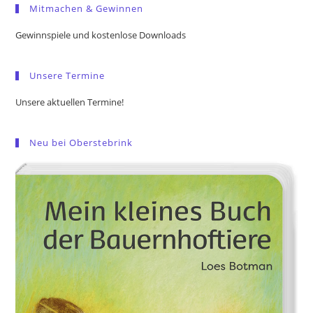
Mitmachen & Gewinnen
clo
the
Gewinnspiele und kostenlose Downloads
sea
pan
Unsere Termine
Unsere aktuellen Termine!
Neu bei Oberstebrink