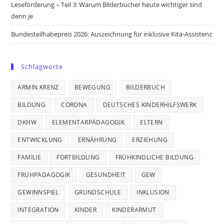
Leseförderung – Teil 3: Warum Bilderbücher heute wichtiger sind
denn je
Bundesteilhabepreis 2026: Auszeichnung für inklusive Kita-Assistenz
Schlagworte
ARMIN KRENZ
BEWEGUNG
BILDERBUCH
BILDUNG
CORONA
DEUTSCHES KINDERHILFSWERK
DKHW
ELEMENTARPÄDAGOGIK
ELTERN
ENTWICKLUNG
ERNÄHRUNG
ERZIEHUNG
FAMILIE
FORTBILDUNG
FRÜHKINDLICHE BILDUNG
FRÜHPÄDAGOGIK
GESUNDHEIT
GEW
GEWINNSPIEL
GRUNDSCHULE
INKLUSION
INTEGRATION
KINDER
KINDERARMUT