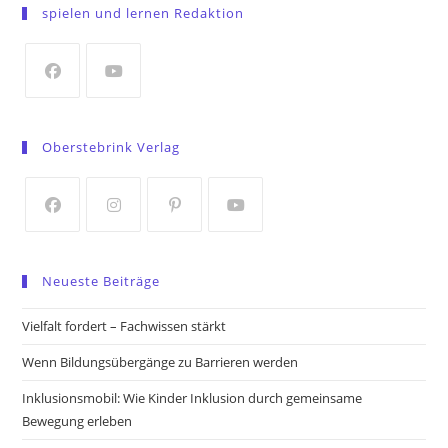
in
spielen und lernen Redaktion
a
new
tab
Opens
Opens
in
in
Oberstebrink Verlag
a
a
new
new
tab
tab
Opens
Opens
Opens
Opens
in
in
in
in
Neueste Beiträge
a
a
a
a
new
new
new
new
Vielfalt fordert – Fachwissen stärkt
tab
tab
tab
tab
Wenn Bildungsübergänge zu Barrieren werden
Inklusionsmobil: Wie Kinder Inklusion durch gemeinsame
Bewegung erleben