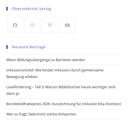
in
in
Oberstebrink Verlag
a
a
new
new
tab
tab
Opens
Opens
Opens
Opens
in
in
in
in
Neueste Beiträge
a
a
a
a
new
new
new
new
Wenn Bildungsübergänge zu Barrieren werden
tab
tab
tab
tab
Inklusionsmobil: Wie Kinder Inklusion durch gemeinsame
Bewegung erleben
Leseförderung – Teil 3: Warum Bilderbücher heute wichtiger sind
denn je
Bundesteilhabepreis 2026: Auszeichnung für inklusive Kita-Assistenz
Wer so fragt, bekommt solche Antworten