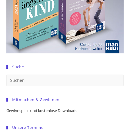
Suche
Pre
Es
to
Mitmachen & Gewinnen
clo
the
Gewinnspiele und kostenlose Downloads
sea
pan
Unsere Termine