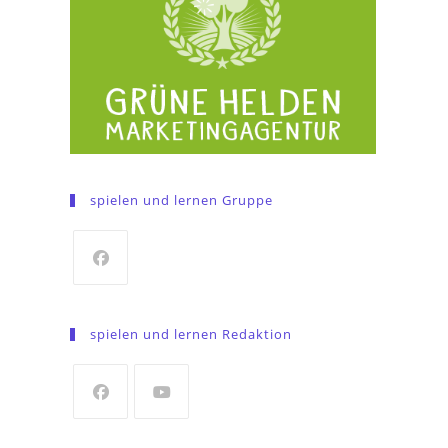
spielen und lernen Gruppe
Opens
in
spielen und lernen Redaktion
a
new
tab
Opens
Opens