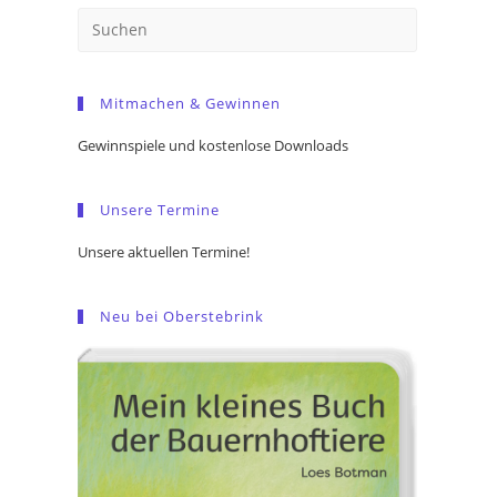
Press
Escape
to
Mitmachen & Gewinnen
close
the
Gewinnspiele und kostenlose Downloads
search
panel.
Unsere Termine
Unsere aktuellen Termine!
Neu bei Oberstebrink