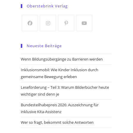
in
in
Oberstebrink Verlag
a
a
new
new
tab
tab
Opens
Opens
Opens
Opens
in
in
in
in
Neueste Beiträge
a
a
a
a
new
new
new
new
Wenn Bildungsübergänge zu Barrieren werden
tab
tab
tab
tab
Inklusionsmobil: Wie Kinder Inklusion durch
gemeinsame Bewegung erleben
Leseförderung – Teil 3: Warum Bilderbücher heute
wichtiger sind denn je
Bundesteilhabepreis 2026: Auszeichnung für
inklusive Kita-Assistenz
Wer so fragt, bekommt solche Antworten