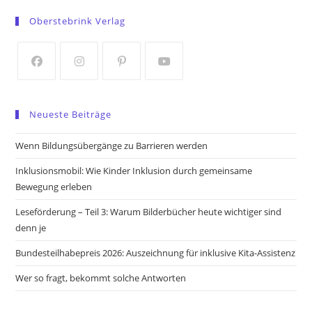
in
in
Oberstebrink Verlag
a
a
new
new
tab
tab
Opens
Opens
Opens
Opens
in
in
in
in
Neueste Beiträge
a
a
a
a
new
new
new
new
Wenn Bildungsübergänge zu Barrieren werden
tab
tab
tab
tab
Inklusionsmobil: Wie Kinder Inklusion durch gemeinsame
Bewegung erleben
Leseförderung – Teil 3: Warum Bilderbücher heute wichtiger sind
denn je
Bundesteilhabepreis 2026: Auszeichnung für inklusive Kita-Assistenz
Wer so fragt, bekommt solche Antworten