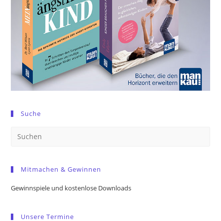
Suche
Pre
Es
to
Mitmachen & Gewinnen
clo
the
Gewinnspiele und kostenlose Downloads
sea
pan
Unsere Termine