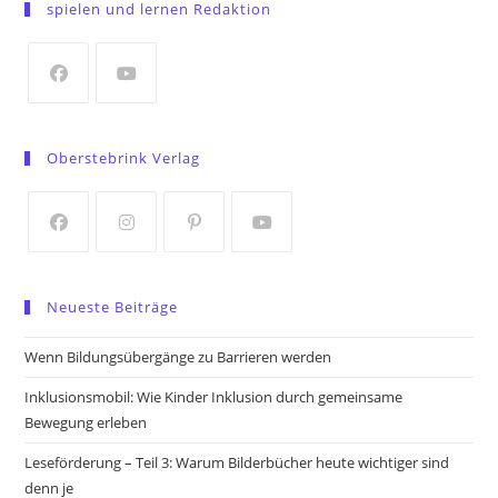
spielen und lernen Redaktion
a
new
tab
Opens
Opens
in
in
Oberstebrink Verlag
a
a
new
new
tab
tab
Opens
Opens
Opens
Opens
in
in
in
in
Neueste Beiträge
a
a
a
a
new
new
new
new
Wenn Bildungsübergänge zu Barrieren werden
tab
tab
tab
tab
Inklusionsmobil: Wie Kinder Inklusion durch gemeinsame
Bewegung erleben
Leseförderung – Teil 3: Warum Bilderbücher heute wichtiger sind
denn je