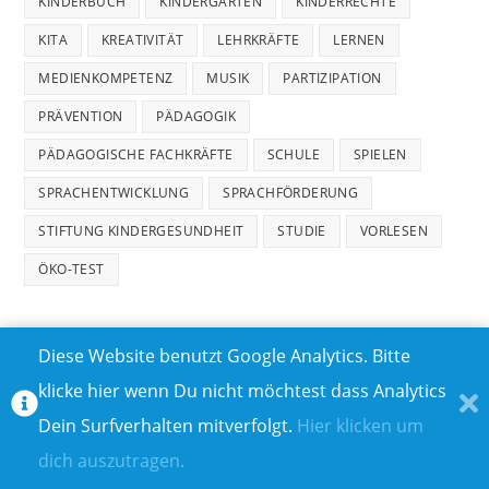
KINDERBUCH
KINDERGARTEN
KINDERRECHTE
KITA
KREATIVITÄT
LEHRKRÄFTE
LERNEN
MEDIENKOMPETENZ
MUSIK
PARTIZIPATION
PRÄVENTION
PÄDAGOGIK
PÄDAGOGISCHE FACHKRÄFTE
SCHULE
SPIELEN
SPRACHENTWICKLUNG
SPRACHFÖRDERUNG
STIFTUNG KINDERGESUNDHEIT
STUDIE
VORLESEN
ÖKO-TEST
Diese Website benutzt Google Analytics. Bitte
klicke hier wenn Du nicht möchtest dass Analytics
MEDIADATEN
DATENSCHUTZ
Dein Surfverhalten mitverfolgt.
Hier klicken um
TEILNAHMEBEDINGUNGEN FÜR GEWINNSPIELE
IMPRESSUM
dich auszutragen.
ÜBER UNS I
KONTAKT I
© COPYRIGHT 2023