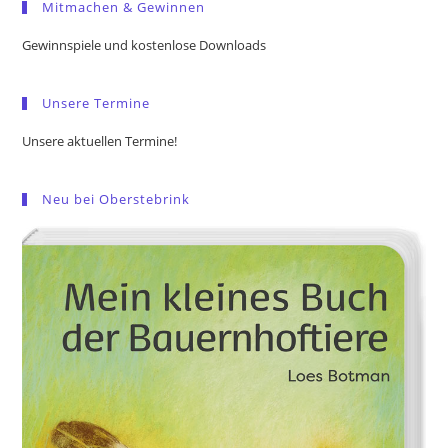
Mitmachen & Gewinnen
clo
the
Gewinnspiele und kostenlose Downloads
sea
pan
Unsere Termine
Unsere aktuellen Termine!
Neu bei Oberstebrink