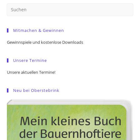
Pre
Es
to
Mitmachen & Gewinnen
clo
the
Gewinnspiele und kostenlose Downloads
sea
pan
Unsere Termine
Unsere aktuellen Termine!
Neu bei Oberstebrink