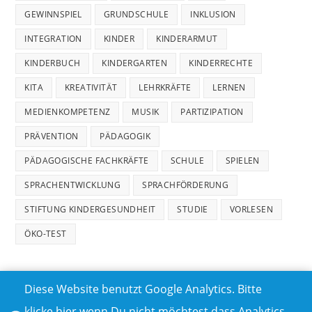
GEWINNSPIEL
GRUNDSCHULE
INKLUSION
INTEGRATION
KINDER
KINDERARMUT
KINDERBUCH
KINDERGARTEN
KINDERRECHTE
KITA
KREATIVITÄT
LEHRKRÄFTE
LERNEN
MEDIENKOMPETENZ
MUSIK
PARTIZIPATION
PRÄVENTION
PÄDAGOGIK
PÄDAGOGISCHE FACHKRÄFTE
SCHULE
SPIELEN
SPRACHENTWICKLUNG
SPRACHFÖRDERUNG
STIFTUNG KINDERGESUNDHEIT
STUDIE
VORLESEN
ÖKO-TEST
Diese Website benutzt Google Analytics. Bitte
klicke hier wenn Du nicht möchtest dass Analytics