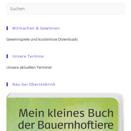
Pre
Es
to
Mitmachen & Gewinnen
clo
the
Gewinnspiele und kostenlose Downloads
sea
pan
Unsere Termine
Unsere aktuellen Termine!
Neu bei Oberstebrink