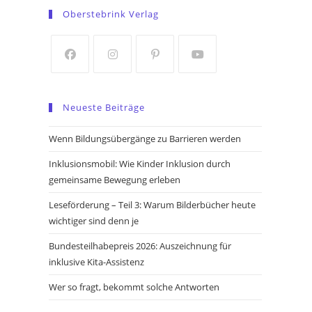
in
in
Oberstebrink Verlag
a
a
new
new
tab
tab
Opens
Opens
Opens
Opens
in
in
in
in
Neueste Beiträge
a
a
a
a
new
new
new
new
Wenn Bildungsübergänge zu Barrieren werden
tab
tab
tab
tab
Inklusionsmobil: Wie Kinder Inklusion durch
gemeinsame Bewegung erleben
Leseförderung – Teil 3: Warum Bilderbücher heute
wichtiger sind denn je
Bundesteilhabepreis 2026: Auszeichnung für
inklusive Kita-Assistenz
Wer so fragt, bekommt solche Antworten