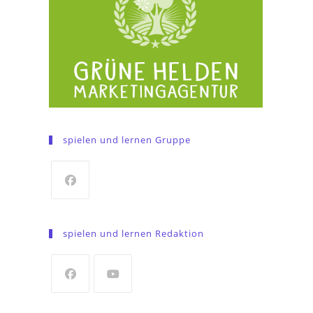
spielen und lernen Gruppe
Opens
in
spielen und lernen Redaktion
a
new
tab
Opens
Opens