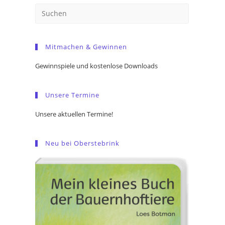
Press
Escape
to
Mitmachen & Gewinnen
close
the
Gewinnspiele und kostenlose Downloads
search
panel.
Unsere Termine
Unsere aktuellen Termine!
Neu bei Oberstebrink