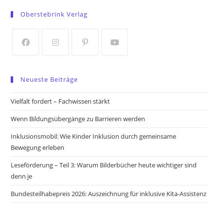
in
in
Oberstebrink Verlag
a
a
new
new
tab
tab
Opens
Opens
Opens
Opens
in
in
in
in
Neueste Beiträge
a
a
a
a
new
new
new
new
Vielfalt fordert – Fachwissen stärkt
tab
tab
tab
tab
Wenn Bildungsübergänge zu Barrieren werden
Inklusionsmobil: Wie Kinder Inklusion durch gemeinsame
Bewegung erleben
Leseförderung – Teil 3: Warum Bilderbücher heute wichtiger sind
denn je
Bundesteilhabepreis 2026: Auszeichnung für inklusive Kita-Assistenz