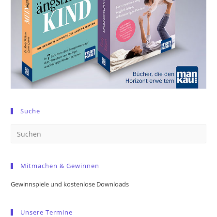
Suche
Pre
Es
to
Mitmachen & Gewinnen
clo
the
Gewinnspiele und kostenlose Downloads
sea
pan
Unsere Termine