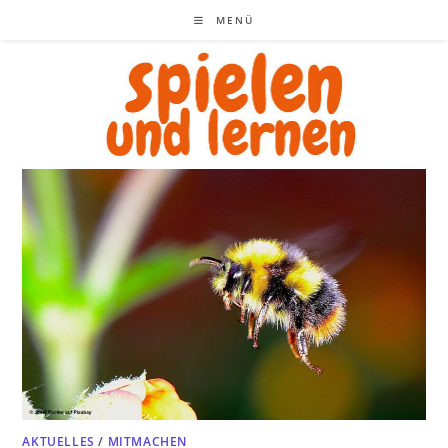
Zum
MENÜ
Inhalt
springen
AKTUELLES
/
MITMACHEN