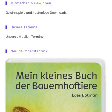
Mitmachen & Gewinnen
clo
the
Gewinnspiele und kostenlose Downloads
sea
pan
Unsere Termine
Unsere aktuellen Termine!
Neu bei Oberstebrink