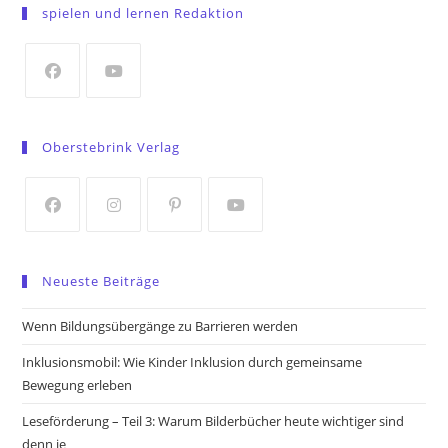
in
spielen und lernen Redaktion
a
new
tab
Opens
Opens
in
in
Oberstebrink Verlag
a
a
new
new
tab
tab
Opens
Opens
Opens
Opens
in
in
in
in
Neueste Beiträge
a
a
a
a
new
new
new
new
Wenn Bildungsübergänge zu Barrieren werden
tab
tab
tab
tab
Inklusionsmobil: Wie Kinder Inklusion durch gemeinsame
Bewegung erleben
Leseförderung – Teil 3: Warum Bilderbücher heute wichtiger sind
denn je