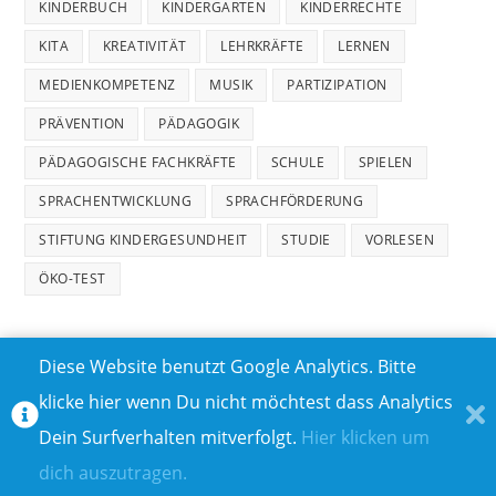
KINDERBUCH
KINDERGARTEN
KINDERRECHTE
KITA
KREATIVITÄT
LEHRKRÄFTE
LERNEN
MEDIENKOMPETENZ
MUSIK
PARTIZIPATION
PRÄVENTION
PÄDAGOGIK
PÄDAGOGISCHE FACHKRÄFTE
SCHULE
SPIELEN
SPRACHENTWICKLUNG
SPRACHFÖRDERUNG
STIFTUNG KINDERGESUNDHEIT
STUDIE
VORLESEN
ÖKO-TEST
Diese Website benutzt Google Analytics. Bitte
klicke hier wenn Du nicht möchtest dass Analytics
MEDIADATEN
DATENSCHUTZ
Dein Surfverhalten mitverfolgt.
Hier klicken um
TEILNAHMEBEDINGUNGEN FÜR GEWINNSPIELE
IMPRESSUM
dich auszutragen.
ÜBER UNS I
KONTAKT I
© COPYRIGHT 2023