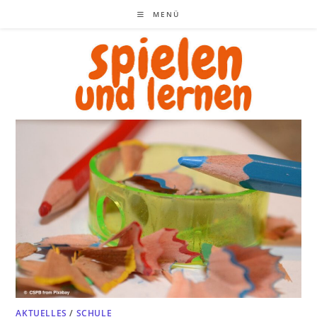
Zum
MENÜ
Inhalt
springen
AKTUELLES
/
SCHULE