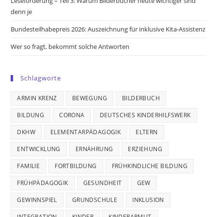
Leseförderung – Teil 3: Warum Bilderbücher heute wichtiger sind
denn je
Bundesteilhabepreis 2026: Auszeichnung für inklusive Kita-Assistenz
Wer so fragt, bekommt solche Antworten
Schlagworte
ARMIN KRENZ
BEWEGUNG
BILDERBUCH
BILDUNG
CORONA
DEUTSCHES KINDERHILFSWERK
DKHW
ELEMENTARPÄDAGOGIK
ELTERN
ENTWICKLUNG
ERNÄHRUNG
ERZIEHUNG
FAMILIE
FORTBILDUNG
FRÜHKINDLICHE BILDUNG
FRÜHPÄDAGOGIK
GESUNDHEIT
GEW
GEWINNSPIEL
GRUNDSCHULE
INKLUSION
INTEGRATION
KINDER
KINDERARMUT