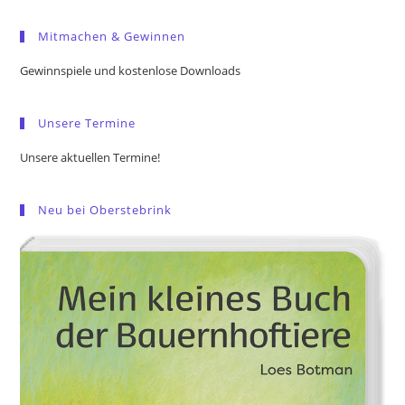
to
Mitmachen & Gewinnen
clo
the
Gewinnspiele und kostenlose Downloads
sea
pan
Unsere Termine
Unsere aktuellen Termine!
Neu bei Oberstebrink