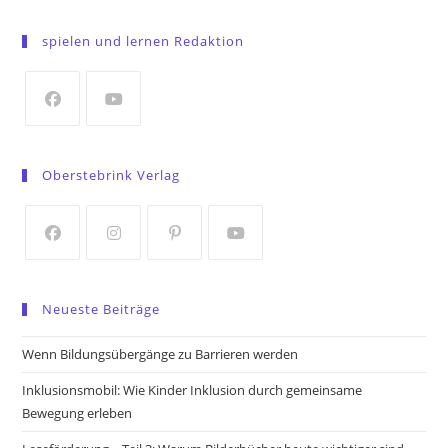
Opens
in
spielen und lernen Redaktion
a
new
tab
Opens
Opens
in
in
Oberstebrink Verlag
a
a
new
new
tab
tab
Opens
Opens
Opens
Opens
in
in
in
in
Neueste Beiträge
a
a
a
a
new
new
new
new
Wenn Bildungsübergänge zu Barrieren werden
tab
tab
tab
tab
Inklusionsmobil: Wie Kinder Inklusion durch gemeinsame
Bewegung erleben