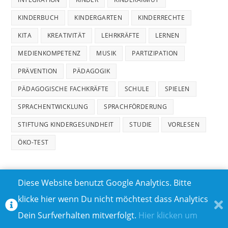
KINDERBUCH
KINDERGARTEN
KINDERRECHTE
KITA
KREATIVITÄT
LEHRKRÄFTE
LERNEN
MEDIENKOMPETENZ
MUSIK
PARTIZIPATION
PRÄVENTION
PÄDAGOGIK
PÄDAGOGISCHE FACHKRÄFTE
SCHULE
SPIELEN
SPRACHENTWICKLUNG
SPRACHFÖRDERUNG
STIFTUNG KINDERGESUNDHEIT
STUDIE
VORLESEN
ÖKO-TEST
Diese Website benutzt Google Analytics. Bitte
klicke hier wenn Du nicht möchtest dass Analytics
MEDIADATEN
DATENSCHUTZ
Dein Surfverhalten mitverfolgt.
Hier klicken um
TEILNAHMEBEDINGUNGEN FÜR GEWINNSPIELE
IMPRESSUM