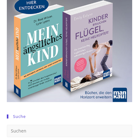
Suche
Pre
Es