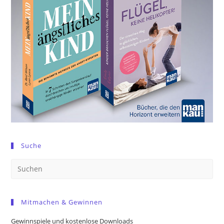
Suche
Pre
Es
to
Mitmachen & Gewinnen
clo
the
Gewinnspiele und kostenlose Downloads