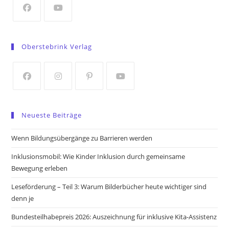
tab
Opens
Opens
in
in
Oberstebrink Verlag
a
a
new
new
tab
tab
Opens
Opens
Opens
Opens
in
in
in
in
Neueste Beiträge
a
a
a
a
new
new
new
new
Wenn Bildungsübergänge zu Barrieren werden
tab
tab
tab
tab
Inklusionsmobil: Wie Kinder Inklusion durch gemeinsame
Bewegung erleben
Leseförderung – Teil 3: Warum Bilderbücher heute wichtiger sind
denn je
Bundesteilhabepreis 2026: Auszeichnung für inklusive Kita-Assistenz