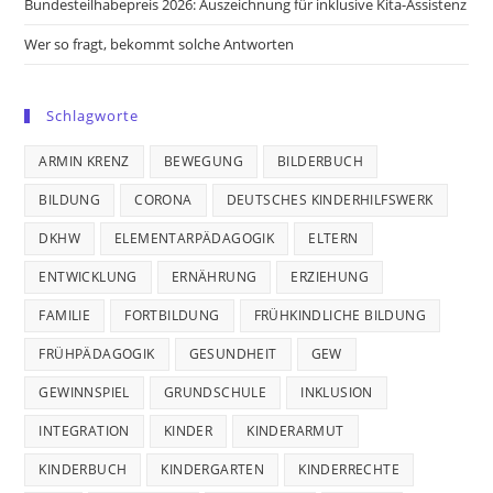
Bundesteilhabepreis 2026: Auszeichnung für inklusive Kita-Assistenz
Wer so fragt, bekommt solche Antworten
Schlagworte
ARMIN KRENZ
BEWEGUNG
BILDERBUCH
BILDUNG
CORONA
DEUTSCHES KINDERHILFSWERK
DKHW
ELEMENTARPÄDAGOGIK
ELTERN
ENTWICKLUNG
ERNÄHRUNG
ERZIEHUNG
FAMILIE
FORTBILDUNG
FRÜHKINDLICHE BILDUNG
FRÜHPÄDAGOGIK
GESUNDHEIT
GEW
GEWINNSPIEL
GRUNDSCHULE
INKLUSION
INTEGRATION
KINDER
KINDERARMUT
KINDERBUCH
KINDERGARTEN
KINDERRECHTE