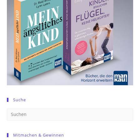
Suche
Pre
Es
to
Mitmachen & Gewinnen
clo