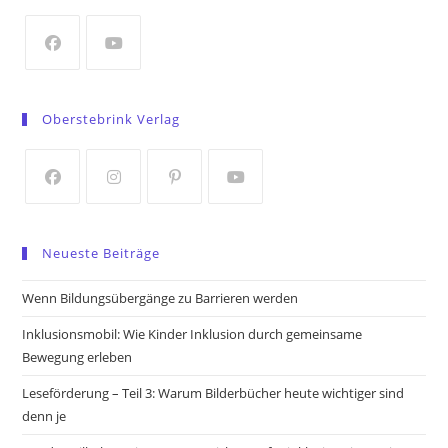
new
tab
Opens
Opens
in
in
Oberstebrink Verlag
a
a
new
new
tab
tab
Opens
Opens
Opens
Opens
in
in
in
in
Neueste Beiträge
a
a
a
a
new
new
new
new
Wenn Bildungsübergänge zu Barrieren werden
tab
tab
tab
tab
Inklusionsmobil: Wie Kinder Inklusion durch gemeinsame
Bewegung erleben
Leseförderung – Teil 3: Warum Bilderbücher heute wichtiger sind
denn je