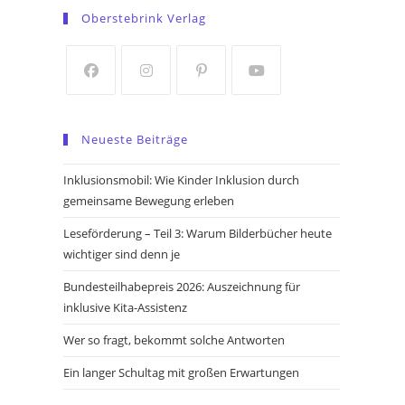
in
in
Oberstebrink Verlag
a
a
new
new
tab
tab
Opens
Opens
Opens
Opens
in
in
in
in
Neueste Beiträge
a
a
a
a
new
new
new
new
Inklusionsmobil: Wie Kinder Inklusion durch
tab
tab
tab
tab
gemeinsame Bewegung erleben
Leseförderung – Teil 3: Warum Bilderbücher heute
wichtiger sind denn je
Bundesteilhabepreis 2026: Auszeichnung für
inklusive Kita-Assistenz
Wer so fragt, bekommt solche Antworten
Ein langer Schultag mit großen Erwartungen