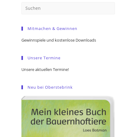
Press
Escape
to
Mitmachen & Gewinnen
close
the
Gewinnspiele und kostenlose Downloads
search
panel.
Unsere Termine
Unsere aktuellen Termine!
Neu bei Oberstebrink