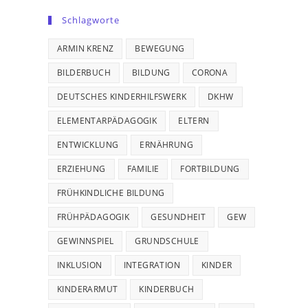
Schlagworte
ARMIN KRENZ
BEWEGUNG
BILDERBUCH
BILDUNG
CORONA
DEUTSCHES KINDERHILFSWERK
DKHW
ELEMENTARPÄDAGOGIK
ELTERN
ENTWICKLUNG
ERNÄHRUNG
ERZIEHUNG
FAMILIE
FORTBILDUNG
FRÜHKINDLICHE BILDUNG
FRÜHPÄDAGOGIK
GESUNDHEIT
GEW
GEWINNSPIEL
GRUNDSCHULE
INKLUSION
INTEGRATION
KINDER
KINDERARMUT
KINDERBUCH