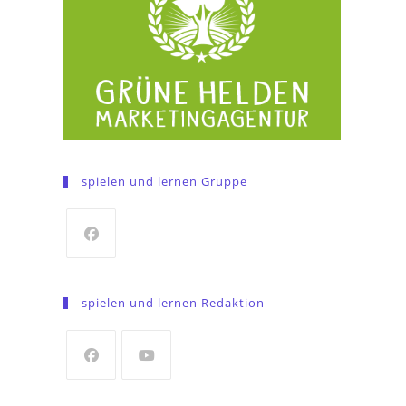
spielen und lernen Gruppe
Opens
in
spielen und lernen Redaktion
a
new
tab
Opens
Opens