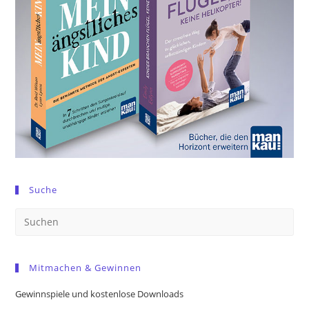
Suche
Pre
Es
to
Mitmachen & Gewinnen
clo
the
Gewinnspiele und kostenlose Downloads
sea