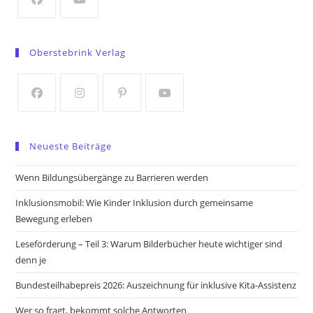
tab
Opens
Opens
in
in
Oberstebrink Verlag
a
a
new
new
tab
tab
Opens
Opens
Opens
Opens
in
in
in
in
Neueste Beiträge
a
a
a
a
new
new
new
new
Wenn Bildungsübergänge zu Barrieren werden
tab
tab
tab
tab
Inklusionsmobil: Wie Kinder Inklusion durch gemeinsame
Bewegung erleben
Leseförderung – Teil 3: Warum Bilderbücher heute wichtiger sind
denn je
Bundesteilhabepreis 2026: Auszeichnung für inklusive Kita-Assistenz
Wer so fragt, bekommt solche Antworten