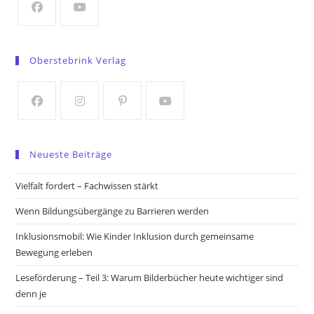
tab
Opens
Opens
in
in
Oberstebrink Verlag
a
a
new
new
tab
tab
Opens
Opens
Opens
Opens
in
in
in
in
Neueste Beiträge
a
a
a
a
new
new
new
new
Vielfalt fordert – Fachwissen stärkt
tab
tab
tab
tab
Wenn Bildungsübergänge zu Barrieren werden
Inklusionsmobil: Wie Kinder Inklusion durch gemeinsame
Bewegung erleben
Leseförderung – Teil 3: Warum Bilderbücher heute wichtiger sind
denn je