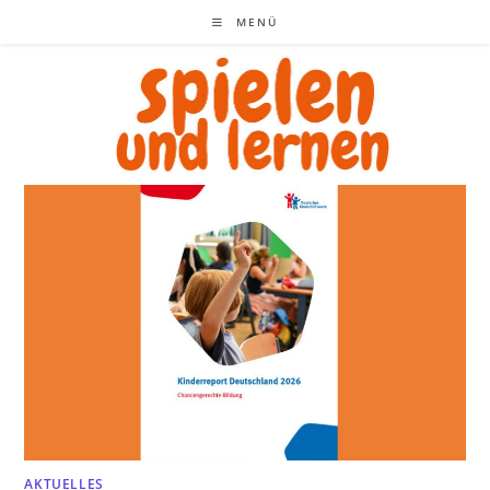
Zum
MENÜ
Inhalt
springen
AKTUELLES