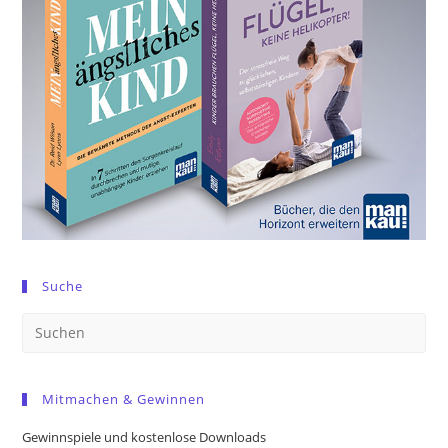
Suche
Pre
Es
to
Mitmachen & Gewinnen
clo
the
Gewinnspiele und kostenlose Downloads