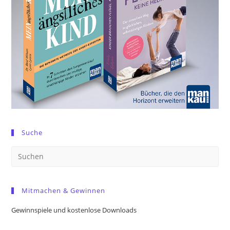
Suche
Pre
Es
to
Mitmachen & Gewinnen
clo
the
Gewinnspiele und kostenlose Downloads
sea
pan