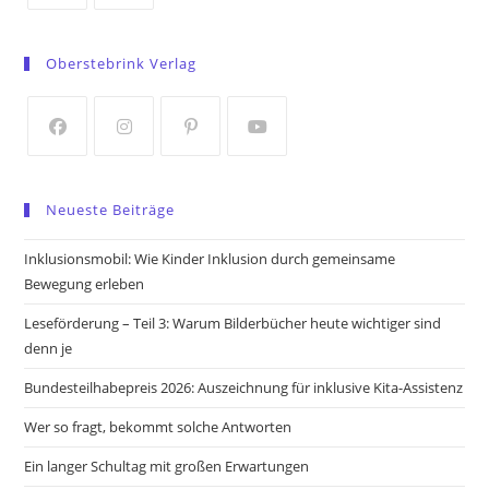
Opens
Opens
in
in
Oberstebrink Verlag
a
a
new
new
tab
tab
Opens
Opens
Opens
Opens
in
in
in
in
Neueste Beiträge
a
a
a
a
new
new
new
new
Inklusionsmobil: Wie Kinder Inklusion durch gemeinsame
tab
tab
tab
tab
Bewegung erleben
Leseförderung – Teil 3: Warum Bilderbücher heute wichtiger sind
denn je
Bundesteilhabepreis 2026: Auszeichnung für inklusive Kita-Assistenz
Wer so fragt, bekommt solche Antworten
Ein langer Schultag mit großen Erwartungen