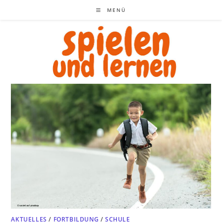
Zum
MENÜ
Inhalt
springen
AKTUELLES
/
FORTBILDUNG
/
SCHULE