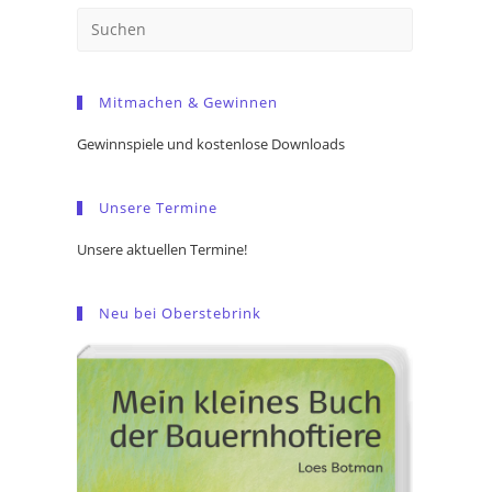
Press
Escape
to
Mitmachen & Gewinnen
close
the
Gewinnspiele und kostenlose Downloads
search
panel.
Unsere Termine
Unsere aktuellen Termine!
Neu bei Oberstebrink