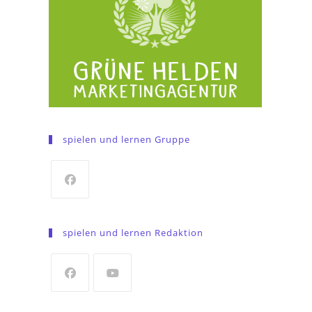
spielen und lernen Gruppe
Opens
in
spielen und lernen Redaktion
a
new
tab
Opens
Opens