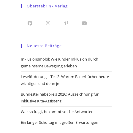
in
in
Oberstebrink Verlag
a
a
new
new
tab
tab
Opens
Opens
Opens
Opens
in
in
in
in
Neueste Beiträge
a
a
a
a
new
new
new
new
Inklusionsmobil: Wie Kinder Inklusion durch
tab
tab
tab
tab
gemeinsame Bewegung erleben
Leseförderung – Teil 3: Warum Bilderbücher heute
wichtiger sind denn je
Bundesteilhabepreis 2026: Auszeichnung für
inklusive Kita-Assistenz
Wer so fragt, bekommt solche Antworten
Ein langer Schultag mit großen Erwartungen