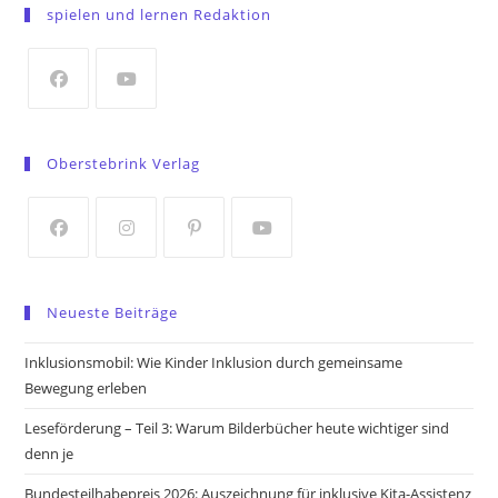
in
spielen und lernen Redaktion
a
new
tab
Opens
Opens
in
in
Oberstebrink Verlag
a
a
new
new
tab
tab
Opens
Opens
Opens
Opens
in
in
in
in
Neueste Beiträge
a
a
a
a
new
new
new
new
Inklusionsmobil: Wie Kinder Inklusion durch gemeinsame
tab
tab
tab
tab
Bewegung erleben
Leseförderung – Teil 3: Warum Bilderbücher heute wichtiger sind
denn je
Bundesteilhabepreis 2026: Auszeichnung für inklusive Kita-Assistenz