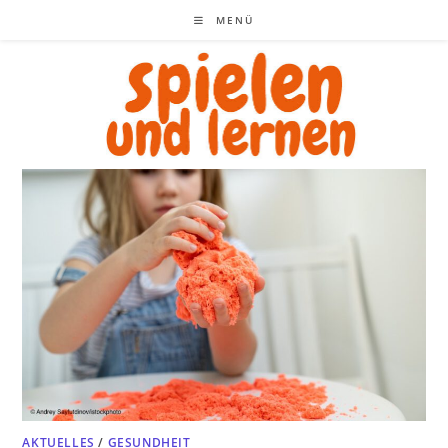
Zum
MENÜ
Inhalt
springen
AKTUELLES
/
GESUNDHEIT