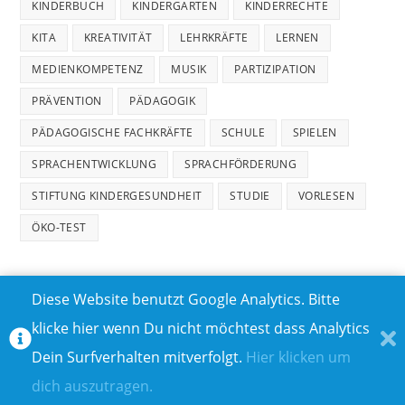
KINDERBUCH
KINDERGARTEN
KINDERRECHTE
KITA
KREATIVITÄT
LEHRKRÄFTE
LERNEN
MEDIENKOMPETENZ
MUSIK
PARTIZIPATION
PRÄVENTION
PÄDAGOGIK
PÄDAGOGISCHE FACHKRÄFTE
SCHULE
SPIELEN
SPRACHENTWICKLUNG
SPRACHFÖRDERUNG
STIFTUNG KINDERGESUNDHEIT
STUDIE
VORLESEN
ÖKO-TEST
Diese Website benutzt Google Analytics. Bitte
klicke hier wenn Du nicht möchtest dass Analytics
MEDIADATEN
DATENSCHUTZ
Dein Surfverhalten mitverfolgt.
Hier klicken um
TEILNAHMEBEDINGUNGEN FÜR GEWINNSPIELE
IMPRESSUM
dich auszutragen.
ÜBER UNS I
KONTAKT I
© COPYRIGHT 2023