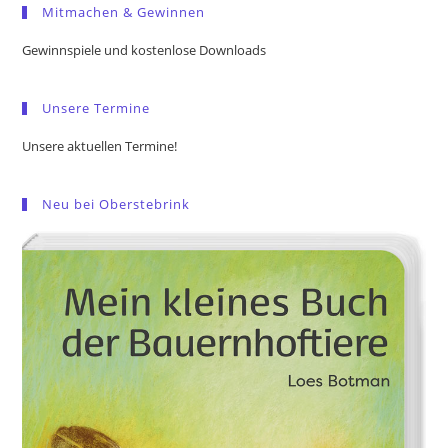
Mitmachen & Gewinnen
clo
the
Gewinnspiele und kostenlose Downloads
sea
pan
Unsere Termine
Unsere aktuellen Termine!
Neu bei Oberstebrink