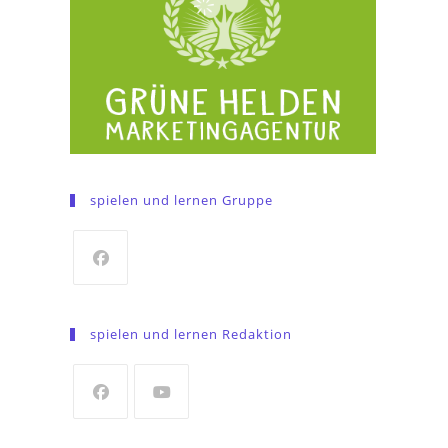
spielen und lernen Gruppe
Opens
in
spielen und lernen Redaktion
a
new
tab
Opens
Opens