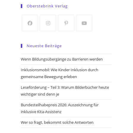
in
in
Oberstebrink Verlag
a
a
new
new
tab
tab
Opens
Opens
Opens
Opens
in
in
in
in
Neueste Beiträge
a
a
a
a
new
new
new
new
Wenn Bildungsübergänge zu Barrieren werden
tab
tab
tab
tab
Inklusionsmobil: Wie Kinder Inklusion durch
gemeinsame Bewegung erleben
Leseförderung – Teil 3: Warum Bilderbücher heute
wichtiger sind denn je
Bundesteilhabepreis 2026: Auszeichnung für
inklusive Kita-Assistenz
Wer so fragt, bekommt solche Antworten