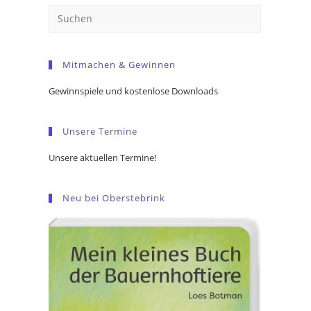
Press
Escape
to
Mitmachen & Gewinnen
close
the
Gewinnspiele und kostenlose Downloads
search
panel.
Unsere Termine
Unsere aktuellen Termine!
Neu bei Oberstebrink