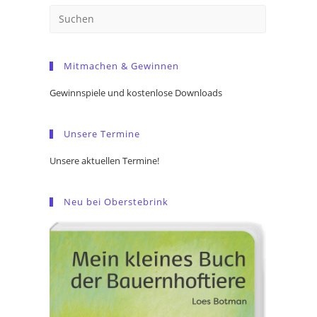
Press
Escape
to
Mitmachen & Gewinnen
close
the
Gewinnspiele und kostenlose Downloads
search
panel.
Unsere Termine
Unsere aktuellen Termine!
Neu bei Oberstebrink