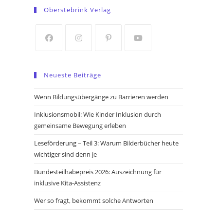
in
in
Oberstebrink Verlag
a
a
new
new
tab
tab
Opens
Opens
Opens
Opens
in
in
in
in
Neueste Beiträge
a
a
a
a
new
new
new
new
Wenn Bildungsübergänge zu Barrieren werden
tab
tab
tab
tab
Inklusionsmobil: Wie Kinder Inklusion durch
gemeinsame Bewegung erleben
Leseförderung – Teil 3: Warum Bilderbücher heute
wichtiger sind denn je
Bundesteilhabepreis 2026: Auszeichnung für
inklusive Kita-Assistenz
Wer so fragt, bekommt solche Antworten