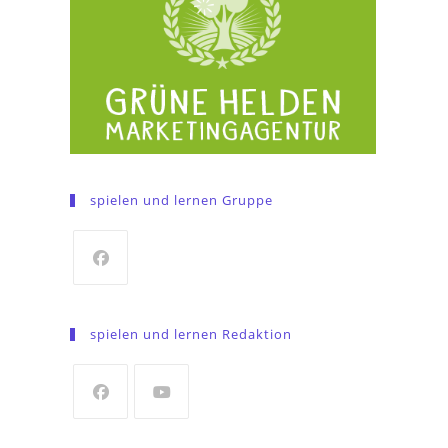
spielen und lernen Gruppe
Opens
in
spielen und lernen Redaktion
a
new
tab
Opens
Opens