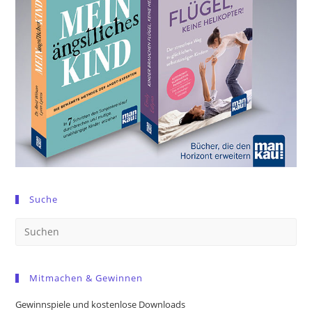
Suche
Pre
Es
to
Mitmachen & Gewinnen
clo
the
Gewinnspiele und kostenlose Downloads