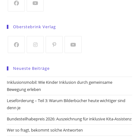
tab
Opens
Opens
in
in
Oberstebrink Verlag
a
a
new
new
tab
tab
Opens
Opens
Opens
Opens
in
in
in
in
Neueste Beiträge
a
a
a
a
new
new
new
new
Inklusionsmobil: Wie Kinder Inklusion durch gemeinsame
tab
tab
tab
tab
Bewegung erleben
Leseförderung – Teil 3: Warum Bilderbücher heute wichtiger sind
denn je
Bundesteilhabepreis 2026: Auszeichnung für inklusive Kita-Assistenz
Wer so fragt, bekommt solche Antworten