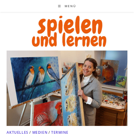
Zum
MENÜ
Inhalt
springen
AKTUELLES
/
MEDIEN
/
TERMINE