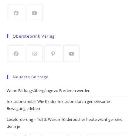
new
tab
Opens
Opens
in
in
Oberstebrink Verlag
a
a
new
new
tab
tab
Opens
Opens
Opens
Opens
in
in
in
in
Neueste Beiträge
a
a
a
a
new
new
new
new
Wenn Bildungsübergänge zu Barrieren werden
tab
tab
tab
tab
Inklusionsmobil: Wie Kinder Inklusion durch gemeinsame
Bewegung erleben
Leseförderung – Teil 3: Warum Bilderbücher heute wichtiger sind
denn je