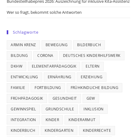
Bundesteilhabepreis 2026: Auszeichnung für inklusive Kita-Assistenz
Wer so fragt, bekommt solche Antworten
Schlagworte
ARMIN KRENZ
BEWEGUNG
BILDERBUCH
BILDUNG
CORONA
DEUTSCHES KINDERHILFSWERK
DKHW
ELEMENTARPÄDAGOGIK
ELTERN
ENTWICKLUNG
ERNÄHRUNG
ERZIEHUNG
FAMILIE
FORTBILDUNG
FRÜHKINDLICHE BILDUNG
FRÜHPÄDAGOGIK
GESUNDHEIT
GEW
GEWINNSPIEL
GRUNDSCHULE
INKLUSION
INTEGRATION
KINDER
KINDERARMUT
KINDERBUCH
KINDERGARTEN
KINDERRECHTE