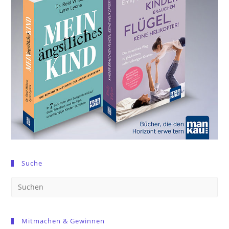
Suche
Pre
Es
to
Mitmachen & Gewinnen
clo