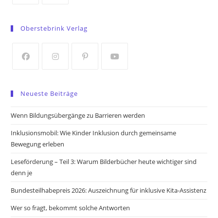
Opens
Opens
in
in
Oberstebrink Verlag
a
a
new
new
tab
tab
Opens
Opens
Opens
Opens
in
in
in
in
Neueste Beiträge
a
a
a
a
new
new
new
new
Wenn Bildungsübergänge zu Barrieren werden
tab
tab
tab
tab
Inklusionsmobil: Wie Kinder Inklusion durch gemeinsame
Bewegung erleben
Leseförderung – Teil 3: Warum Bilderbücher heute wichtiger sind
denn je
Bundesteilhabepreis 2026: Auszeichnung für inklusive Kita-Assistenz
Wer so fragt, bekommt solche Antworten