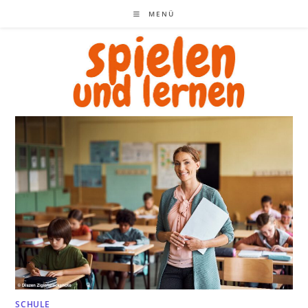
Zum
MENÜ
Inhalt
springen
SCHULE