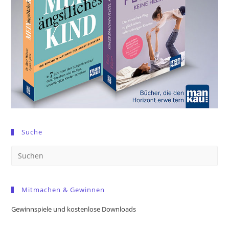
Suche
Pre
Es
to
Mitmachen & Gewinnen
clo
the
Gewinnspiele und kostenlose Downloads
sea
pan