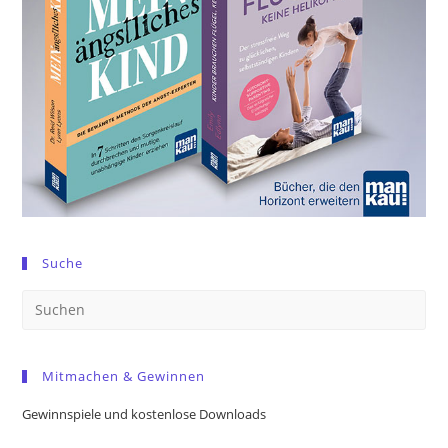
Suche
Pre
Es
to
Mitmachen & Gewinnen
clo
the
Gewinnspiele und kostenlose Downloads
sea