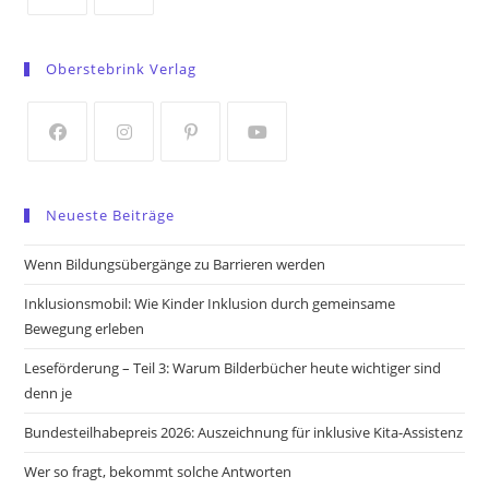
Opens
Opens
in
in
Oberstebrink Verlag
a
a
new
new
tab
tab
Opens
Opens
Opens
Opens
in
in
in
in
Neueste Beiträge
a
a
a
a
new
new
new
new
Wenn Bildungsübergänge zu Barrieren werden
tab
tab
tab
tab
Inklusionsmobil: Wie Kinder Inklusion durch gemeinsame
Bewegung erleben
Leseförderung – Teil 3: Warum Bilderbücher heute wichtiger sind
denn je
Bundesteilhabepreis 2026: Auszeichnung für inklusive Kita-Assistenz
Wer so fragt, bekommt solche Antworten